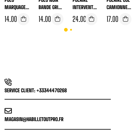
MARQUAGE
BANDE GRISE
INTERVENTIO
CAMIONNEU
SÉCURITÉ
SÉCURITÉ
N SÉCURITÉ
R SECURITE
14.00
€
14.00
€
24.00
€
17.00
€
PRIVÉE
NOUVELLE
BRODÉ DOS
AVANT,
RÉGLEMENTA
ET COEUR
ARRIÈRE
TION
SERVICE CLIENT: +33344470268
MAGASIN@HABILLETOUTPRO.FR