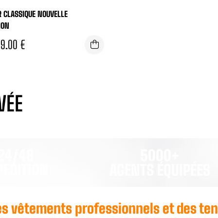
 CLASSIQUE NOUVELLE
ION
69.00
€
VÉE
24/48
5000+
PEDITION
AGENTS ÉQUIPÉES
 des vêtements professionnels et des te