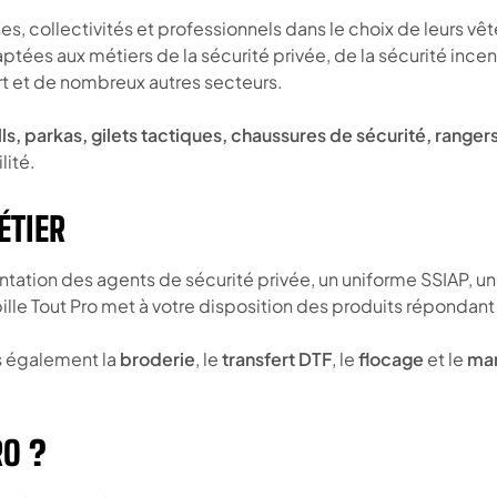
es, collectivités et professionnels dans le choix de leurs v
es aux métiers de la sécurité privée, de la sécurité incendi
port et de nombreux autres secteurs.
ells, parkas, gilets tactiques, chaussures de sécurité, rang
lité.
ÉTIER
tion des agents de sécurité privée, un uniforme SSIAP, une 
le Tout Pro met à votre disposition des produits répondant 
ns également la
broderie
, le
transfert DTF
, le
flocage
et le
mar
RO ?