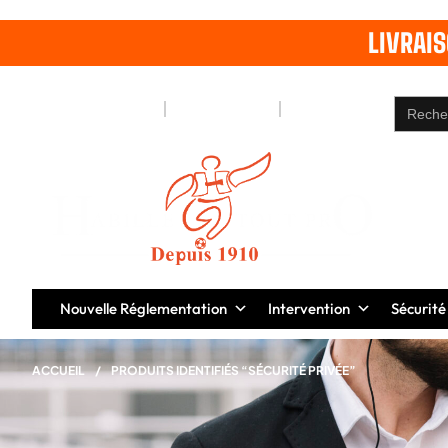
LIVRAI
Search
Notre Blog
Pages
Contact
for:
Nouvelle Réglementation
Intervention
Sécurité
ACCUEIL
/
PRODUITS IDENTIFIÉS “SÉCURITÉ PRIVÉE”