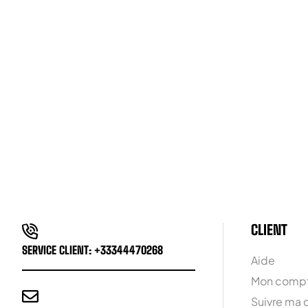
CLIENT
SERVICE CLIENT: +33344470268
Aide
Mon comp
Suivre ma