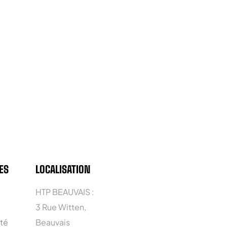
ES
LOCALISATION
HTP BEAUVAIS :
3 Rue Witten,
ité
Beauvais