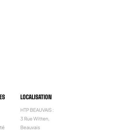
ES
LOCALISATION
HTP BEAUVAIS :
3 Rue Witten,
ité
Beauvais