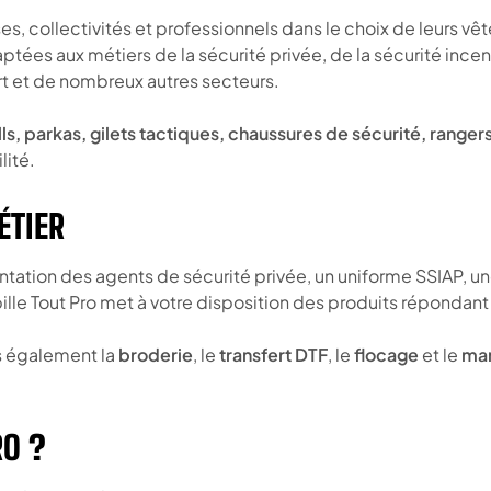
es, collectivités et professionnels dans le choix de leurs v
es aux métiers de la sécurité privée, de la sécurité incendi
port et de nombreux autres secteurs.
ells, parkas, gilets tactiques, chaussures de sécurité, rang
lité.
ÉTIER
tion des agents de sécurité privée, un uniforme SSIAP, une 
le Tout Pro met à votre disposition des produits répondant 
ns également la
broderie
, le
transfert DTF
, le
flocage
et le
mar
RO ?