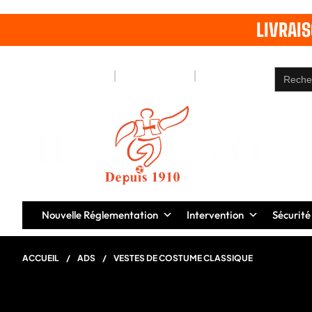
LIVRAI
Search
Notre Blog
Pages
Contact
for:
Nouvelle Réglementation
Intervention
Sécurité
ACCUEIL
/
ADS
/
VESTES DE COSTUME CLASSIQUE