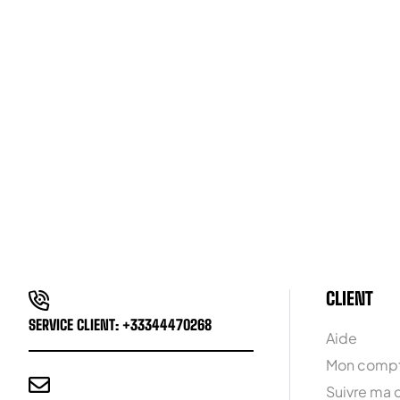
CLIENT
SERVICE CLIENT: +33344470268
Aide
Mon comp
Suivre ma