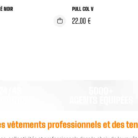
É NOIR
PULL COL V
22.00
€
24/48
5000+
PEDITION
AGENTS ÉQUIPÉES
 des vêtements professionnels et des te