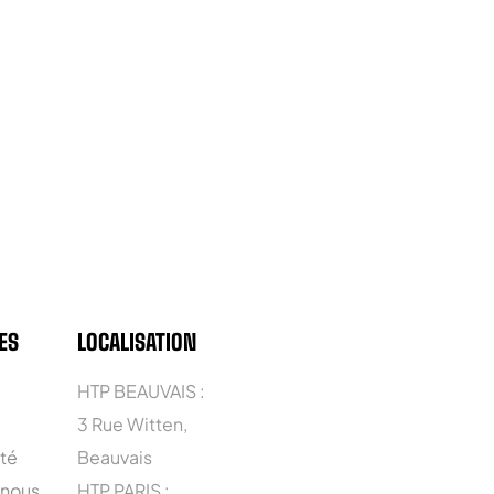
ES
LOCALISATION
HTP BEAUVAIS :
3 Rue Witten,
ité
Beauvais
 nous
HTP PARIS :