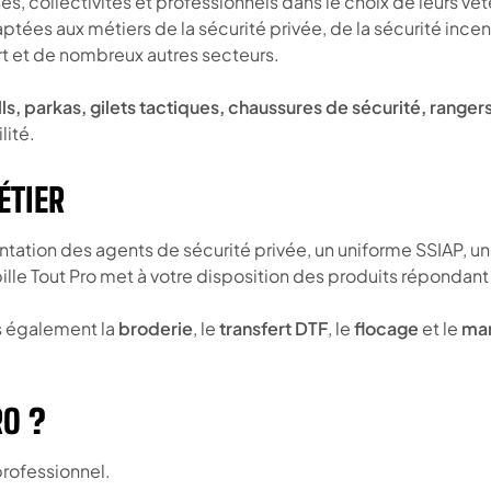
es, collectivités et professionnels dans le choix de leurs v
es aux métiers de la sécurité privée, de la sécurité incendi
port et de nombreux autres secteurs.
ells, parkas, gilets tactiques, chaussures de sécurité, rang
lité.
ÉTIER
tion des agents de sécurité privée, un uniforme SSIAP, une 
le Tout Pro met à votre disposition des produits répondant 
ns également la
broderie
, le
transfert DTF
, le
flocage
et le
mar
RO ?
rofessionnel.