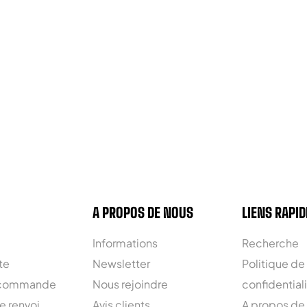
A PROPOS DE NOUS
LIENS RAPID
Informations
Recherche
te
Newsletter
Politique de
 commande
Nous rejoindre
confidential
e renvoi
Avis clients
A propos de