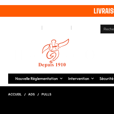
LIVRAI
Search
Notre Blog
Pages
Contact
for:
Nouvelle Réglementation
Intervention
Sécurité
ACCUEIL
/
ADS
/
PULLS