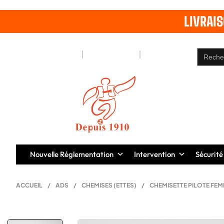
LIVRAI
Search
Notre Blog
Pages
Contact
for:
Nouvelle Réglementation
Intervention
Sécurité
ACCUEIL
/
ADS
/
CHEMISES (ETTES)
/
CHEMISETTE PILOTE FE