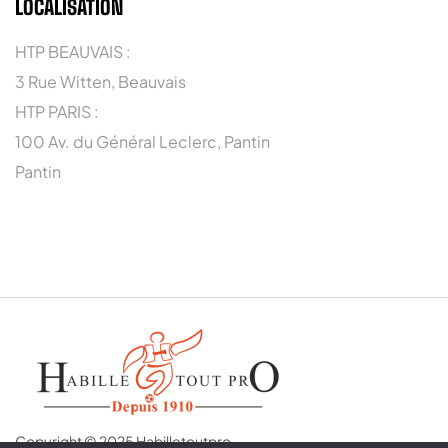
LOCALISATION
HTP BEAUVAIS :
3 Rue Witten, Beauvais
HTP PARIS :
100 Av. du Général Leclerc, Pantin
Pantin
Copyright © 2025 Habilletoutpro