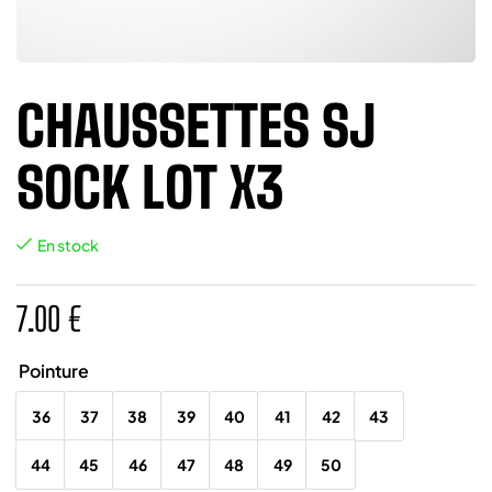
CHAUSSETTES SJ
SOCK LOT X3
En stock
7.00
€
Pointure
36
37
38
39
40
41
42
43
44
45
46
47
48
49
50