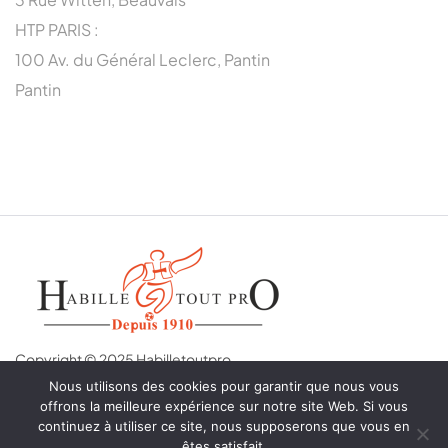
HTP PARIS :
100 Av. du Général Leclerc, Pantin
Pantin
Copyright © 2025 Habilletoutpro
Nous utilisons des cookies pour garantir que nous vous
offrons la meilleure expérience sur notre site Web. Si vous
continuez à utiliser ce site, nous supposerons que vous en
êtes satisfait.