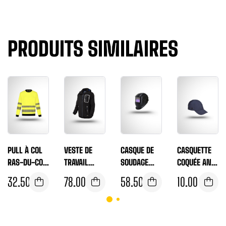
PRODUITS SIMILAIRES
PULL À COL
VESTE DE
CASQUE DE
CASQUETTE
RAS-DU-COU
TRAVAIL
SOUDAGE
COQUÉE ANTI
HAUTE
SOFTSHELL
BIZWELD™
HEURT
32.50
€
78.00
€
58.50
€
10.00
€
VISIBILITÉ
DYNAMIC
PLUS –
VISIÈRE
WORK
PW65
LONGUE