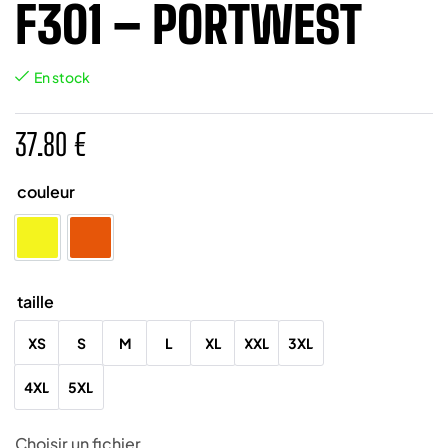
F301 – PORTWEST
En stock
37.80
€
couleur
Jaune Fluo
Orange
taille
XS
S
M
L
XL
XXL
3XL
4XL
5XL
Choisir un fichier