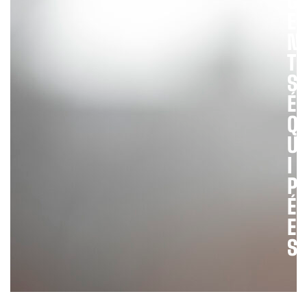
G
X
E
P
N
E
T
S
I
É
T
Q
I
U
I
I
P
É
E
I
S