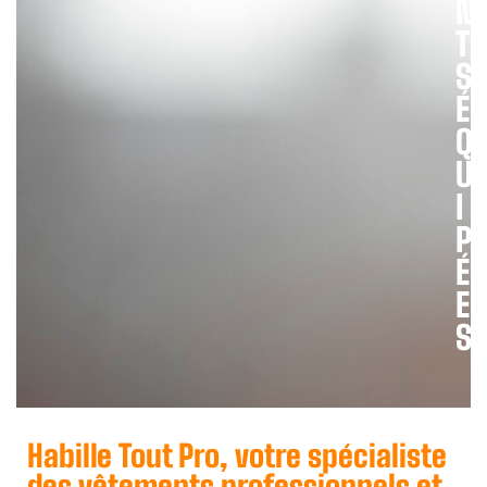
N
E
T
S
I
É
T
Q
I
U
I
I
P
É
E
I
S
Habille Tout Pro, votre spécialiste
des vêtements professionnels et